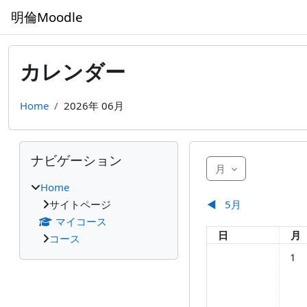
メインコンテンツへスキップする
明倫Moodle
カレンダー
Home
2026年 06月
ブロック
ナビゲーション をスキップする
ナビゲーション
月
Home
サイトページ
◀︎
5月
マイコース
日曜日
月
日
月
コース
イベン
1