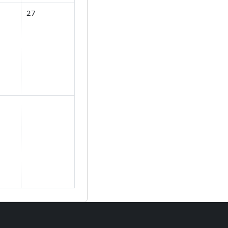
月 25日
し 2026年 06月 26日
イベントなし 2026年 06月 27日
27