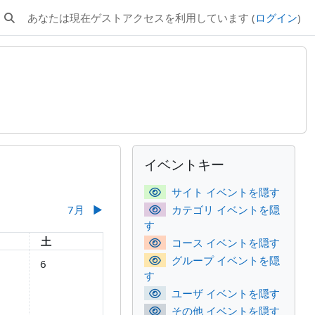
あなたは現在ゲストアクセスを利用しています (
ログイン
)
検索入力に切り替える
補助ブロック
イベントキー をスキップする
イベントキー
サイト イベントを隠す
7月
▶︎
カテゴリ イベントを隠
す
土曜日
土
コース イベントを隠す
月 4日
し 2026年 06月 5日
イベントなし 2026年 06月 6日
グループ イベントを隠
6
す
ユーザ イベントを隠す
その他 イベントを隠す